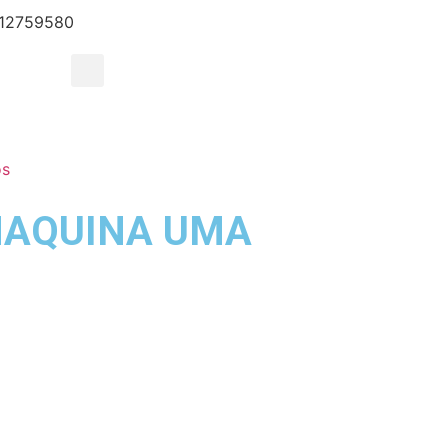
12759580
os
 MAQUINA UMA