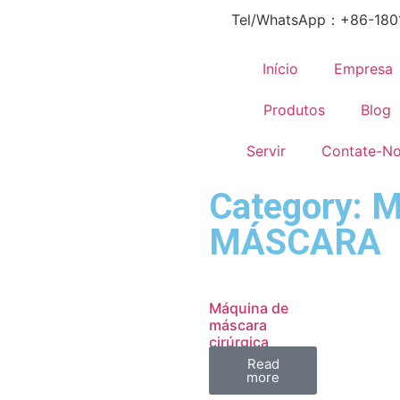
Tel/WhatsApp：+86-180
Início
Empresa
Produtos
Blog
Servir
Contate-N
Category:
MÁSCARA
Máquina de
máscara
cirúrgica
Read
more