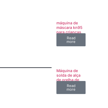
máquina de
máscara kn95
para crianças
Read
more
Máquina de
solda de alça
de orelha de
máscara
Read
more