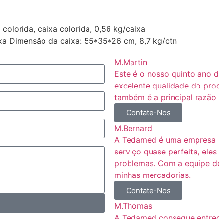
olorida, caixa colorida, 0,56 kg/caixa
a Dimensão da caixa: 55*35*26 cm, 8,7 kg/ctn
M.Martin
Este é o nosso quinto ano
excelente qualidade do prod
também é a principal razão 
Contate-Nos
M.Bernard
A Tedamed é uma empresa mu
serviço quase perfeita, el
problemas. Com a equipe de
minhas mercadorias.
Contate-Nos
M.Thomas
A Tedamed consegue entreg