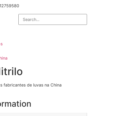
12759580
os
hina
trilo
s fabricantes de luvas na China
ormation